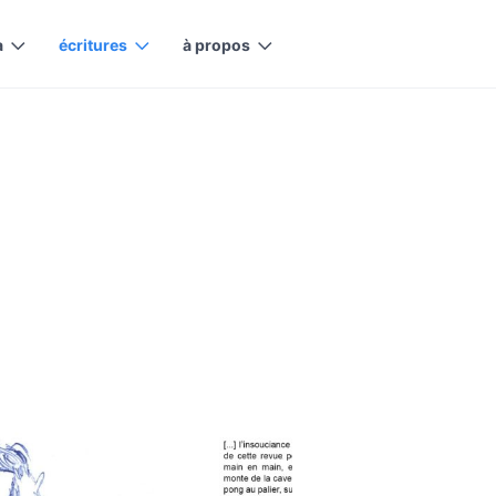
a
écritures
à propos